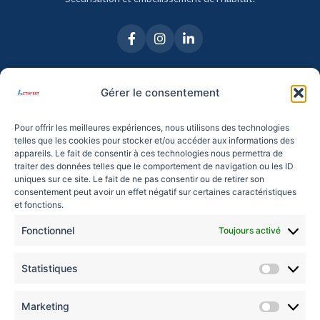
NAVIGATION
Gérer le consentement
Pour offrir les meilleures expériences, nous utilisons des technologies
➜ Qui sommes-nous ?
telles que les cookies pour stocker et/ou accéder aux informations des
appareils. Le fait de consentir à ces technologies nous permettra de
Portails
traiter des données telles que le comportement de navigation ou les ID
Clôtures
uniques sur ce site. Le fait de ne pas consentir ou de retirer son
consentement peut avoir un effet négatif sur certaines caractéristiques
Garde-Corps
et fonctions.
Fonctionnel
Toujours activé
CONTACT
Statistiques
Statisti
24 rue de l'Expansion, ERSTEIN
Marketing
Marketi