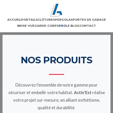
Aller
au
contenu
ACCUEIL
PORTAILS
CLÔTURES
PERGOLAS
PORTES DE GARAGE
BRISE-VUE
GARDE-CORPS
PRO
LE BLOG
CONTACT
NOS PRODUITS
Découvrez l'ensemble de notre gamme pour
sécuriser et embellir votre habitat.
Activ'Est
réalise
votre projet sur-mesure, en alliant esthétisme,
qualité et durabilité.