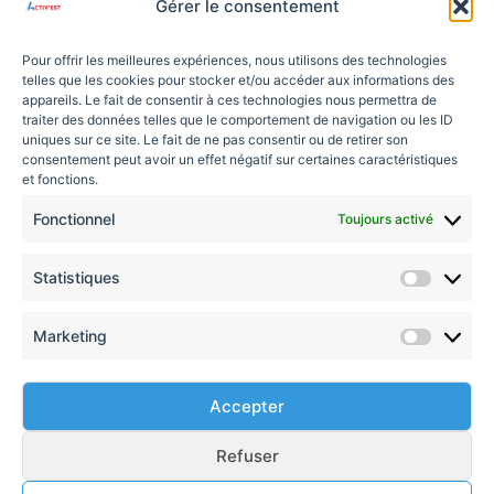
NAVIGATION
Gérer le consentement
Pour offrir les meilleures expériences, nous utilisons des technologies
➜ Qui sommes-nous ?
telles que les cookies pour stocker et/ou accéder aux informations des
appareils. Le fait de consentir à ces technologies nous permettra de
Portails
traiter des données telles que le comportement de navigation ou les ID
uniques sur ce site. Le fait de ne pas consentir ou de retirer son
Clôtures
consentement peut avoir un effet négatif sur certaines caractéristiques
Garde-Corps
et fonctions.
Fonctionnel
Toujours activé
CONTACT
Statistiques
Statisti
24 rue de l'Expansion, ERSTEIN
Marketing
Marketi
06 85 100 100
Accepter
activest@orange.fr
Refuser